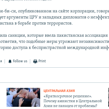
Би-би-си, опубликованном на сайте корпорации, говори
ует аргументы ЦРУ и западных дипломатов о неэффек
истана в борьбе против террористов.
дила санкции, которые ввела пакистанская ассоциация
 отметив, что подобные меры угрожают независимост
орию доступа к беспристрастной международной ин
ся
Follow us
Print
ЦЕНТРАЛЬНАЯ АЗИЯ
«Краткосрочное решение».
Почему амнистии в Центральной
Азии не панацея от проблемы?