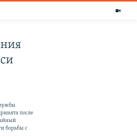
ения
-си
службы
принята после
Тайный
ти борьбы с