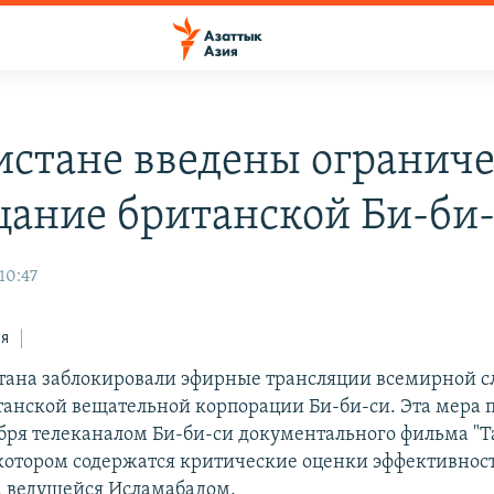
истане введены огранич
щание британской Би-би
10:47
ся
тана заблокировали эфирные трансляции всемирной 
танской вещательной корпорации Би-би-си. Эта мера 
ября телеканалом Би-би-си документального фильма "
 котором содержатся критические оценки эффективнос
 ведущейся Исламабадом.