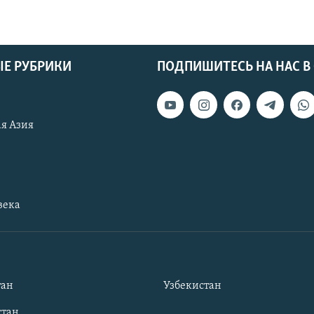
Е РУБРИКИ
ПОДПИШИТЕСЬ НА НАС В
я Азия
века
тан
Узбекистан
тан