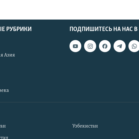
Е РУБРИКИ
ПОДПИШИТЕСЬ НА НАС В
я Азия
века
тан
Узбекистан
тан