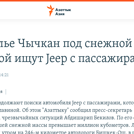
лье Чычкан под снежной
ой ищут Jeep с пассажир
14:21
ся
одолжают поиски автомобиля Jeep с пассажирами, кото
лавиной. Об этом "Азаттыку" сообщил пресс-секретарь
 чрезвычайных ситуаций Абдишарип Бекилов. По его 
ей снежной массы превышает миллион кубометров. 
 утром на 246-м километре автодороги Бишкек-Ош, в 