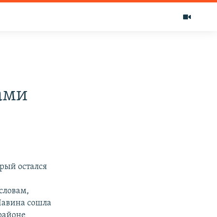
ами
рый остался
словам,
Лавина сошла
районе