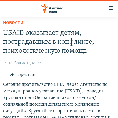
Доступность
ссылок
Вернуться
НОВОСТИ
к
ЦЕНТРАЛЬНАЯ АЗИЯ
USAID оказывает детям,
основному
НОВОСТИ
КАЗАХСТАН
содержанию
пострадавшим в конфликте,
ВОЙНА В УКРАИНЕ
Вернутся
КЫРГЫЗСТАН
психологическую помощь
к
НА ДРУГИХ ЯЗЫКАХ
УЗБЕКИСТАН
главной
14 ноября 2011, 13:02
ТАДЖИКИСТАН
ҚАЗАҚША
навигации
ПОДПИШИТЕСЬ НА НАС В СОЦСЕТЯХ
Вернутся
Поделиться
КЫРГЫЗЧА
к
Сегодня правительство США, через Агентство по
ЎЗБЕКЧА
поиску
международному развитию (USAID), проводит
ТОҶИКӢ
Все сайты РСЕ/РС
круглый стол «Оказание психологической/
социальной помощи детям после кризисных
TÜRKMENÇE
ситуаций». Круглый стол организовывается в
рамках Программы USAID «Улучшение доступа к