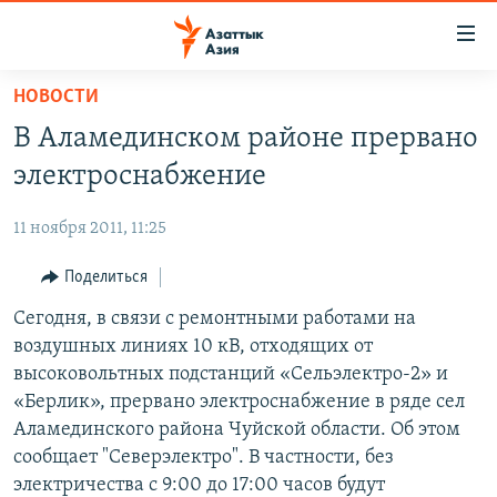
Доступность
ссылок
Вернуться
НОВОСТИ
к
ЦЕНТРАЛЬНАЯ АЗИЯ
В Аламединском районе прервано
основному
НОВОСТИ
КАЗАХСТАН
содержанию
электроснабжение
ВОЙНА В УКРАИНЕ
Вернутся
КЫРГЫЗСТАН
к
11 ноября 2011, 11:25
НА ДРУГИХ ЯЗЫКАХ
УЗБЕКИСТАН
главной
Поделиться
ТАДЖИКИСТАН
ҚАЗАҚША
навигации
ПОДПИШИТЕСЬ НА НАС В СОЦСЕТЯХ
Вернутся
Сегодня, в связи с ремонтными работами на
КЫРГЫЗЧА
к
воздушных линиях 10 кВ, отходящих от
ЎЗБЕКЧА
поиску
высоковольтных подстанций «Сельэлектро-2» и
ТОҶИКӢ
Все сайты РСЕ/РС
«Берлик», прервано электроснабжение в ряде сел
Аламединского района Чуйской области. Об этом
TÜRKMENÇE
сообщает "Северэлектро". В частности, без
электричества с 9:00 до 17:00 часов будут