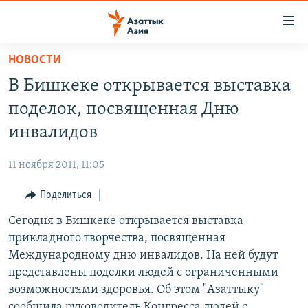
Доступность
ссылок
Вернуться
НОВОСТИ
к
ЦЕНТРАЛЬНАЯ АЗИЯ
В Бишкеке открывается выставка
основному
НОВОСТИ
КАЗАХСТАН
содержанию
поделок, посвященная Дню
ВОЙНА В УКРАИНЕ
Вернутся
КЫРГЫЗСТАН
инвалидов
к
НА ДРУГИХ ЯЗЫКАХ
УЗБЕКИСТАН
главной
11 ноября 2011, 11:05
ТАДЖИКИСТАН
ҚАЗАҚША
навигации
ПОДПИШИТЕСЬ НА НАС В СОЦСЕТЯХ
Вернутся
Поделиться
КЫРГЫЗЧА
к
Сегодня в Бишкеке открывается выставка
ЎЗБЕКЧА
поиску
прикладного творчества, посвященная
ТОҶИКӢ
Все сайты РСЕ/РС
Международному дню инвалидов. На ней будут
представлены поделки людей с ограниченными
TÜRKMENÇE
возможностями здоровья. Об этом "Азаттыку"
сообщила руководитель Конгресса людей с