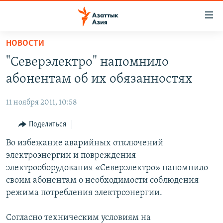
Доступность
ссылок
Вернуться
НОВОСТИ
к
ЦЕНТРАЛЬНАЯ АЗИЯ
"Северэлектро" напомнило
основному
НОВОСТИ
КАЗАХСТАН
содержанию
абонентам об их обязанностях
ВОЙНА В УКРАИНЕ
Вернутся
КЫРГЫЗСТАН
к
11 ноября 2011, 10:58
НА ДРУГИХ ЯЗЫКАХ
УЗБЕКИСТАН
главной
Поделиться
ТАДЖИКИСТАН
ҚАЗАҚША
навигации
ПОДПИШИТЕСЬ НА НАС В СОЦСЕТЯХ
Вернутся
Во избежание аварийных отключений
КЫРГЫЗЧА
к
электроэнергии и повреждения
ЎЗБЕКЧА
поиску
электрооборудования «Северэлектро» напомнило
ТОҶИКӢ
Все сайты РСЕ/РС
своим абонентам о необходимости соблюдения
режима потребления электроэнергии.
TÜRKMENÇE
Согласно техническим условиям на