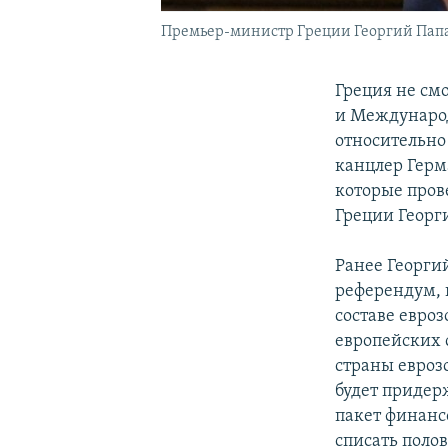
Премьер-министр Греции Георгий Папанд
Греция не см
и Международ
относительно 
канцлер Герм
которые пров
Греции Георг
Ранее Георгий
референдум, н
составе евро
европейских 
страны еврозо
будет придер
пакет финанс
списать полов