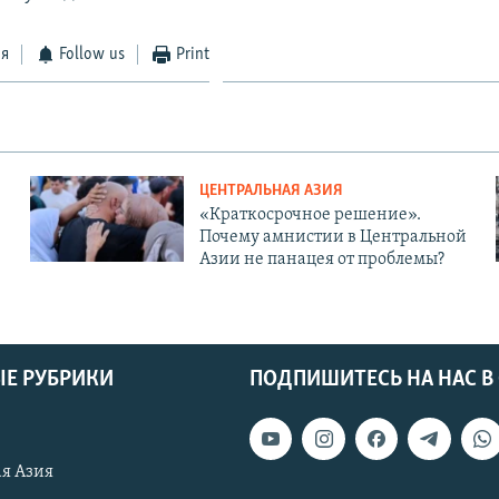
ся
Follow us
Print
ЦЕНТРАЛЬНАЯ АЗИЯ
«Краткосрочное решение».
Почему амнистии в Центральной
Азии не панацея от проблемы?
Е РУБРИКИ
ПОДПИШИТЕСЬ НА НАС В
я Азия