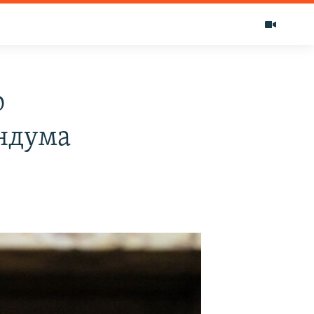
ю
ндума