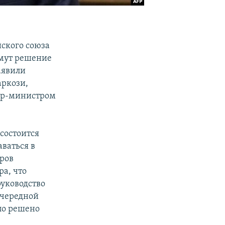
ского союза
имут решение
аявили
аркози,
ьер-министром
 состоится
аваться в
еров
а, что
руководство
очередной
ло решено