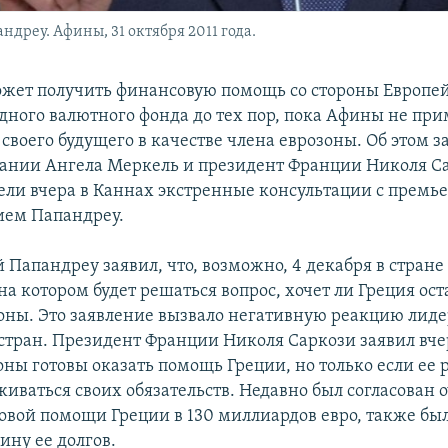
реу. Афины, 31 октября 2011 года.
ожет получить финансовую помощь со стороны Европей
ного валютного фонда до тех пор, пока Афины не пр
своего будущего в качестве члена еврозоны. Об этом з
ании Ангела Меркель и президент Франции Николя С
ели вчера в Каннах экстренные консультации с прем
ием Папандреу.
 Папандреу заявил, что, возможно, 4 декабря в стране
а котором будет решаться вопрос, хочет ли Греция ост
зоны. Это заявление вызвало негативную реакцию лид
стран. Президент Франции Николя Саркози заявил вчер
ны готовы оказать помощь Греции, но только если ее 
живаться своих обязательств. Недавно был согласован 
овой помощи Греции в 130 миллиардов евро, также бы
ину ее долгов.