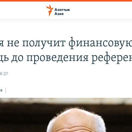
я не получит финансову
ь до проведения рефере
8:27
ся