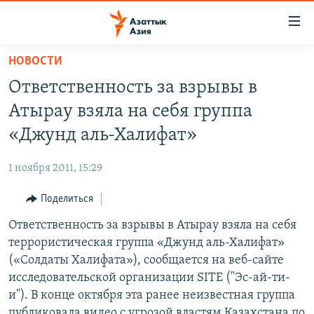
Доступность
ссылок
Вернуться
НОВОСТИ
к
ЦЕНТРАЛЬНАЯ АЗИЯ
Ответственность за взрывы в
основному
НОВОСТИ
КАЗАХСТАН
содержанию
Атырау взяла на себя группа
ВОЙНА В УКРАИНЕ
Вернутся
КЫРГЫЗСТАН
«Джунд аль-Халифат»
к
НА ДРУГИХ ЯЗЫКАХ
УЗБЕКИСТАН
главной
1 ноября 2011, 15:29
ТАДЖИКИСТАН
ҚАЗАҚША
навигации
ПОДПИШИТЕСЬ НА НАС В СОЦСЕТЯХ
Вернутся
Поделиться
КЫРГЫЗЧА
к
Ответственность за взрывы в Атырау взяла на себя
ЎЗБЕКЧА
поиску
террористическая группа «Джунд аль-Халифат»
ТОҶИКӢ
Все сайты РСЕ/РС
(«Солдаты Халифата»), сообщается на веб-сайте
исследовательской организации SITE ("Эс-ай-ти-
TÜRKMENÇE
и"). В конце октября эта ранее неизвестная группа
публиковала видео с угрозой властям Казахстана по