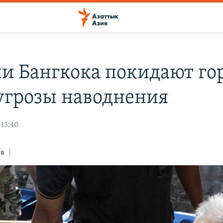
и Бангкока покидают го
 угрозы наводнения
 13:40
ся