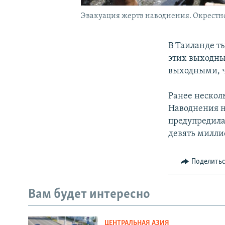
Эвакуация жертв наводнения. Окрестнос
В Таиланде т
этих выходны
выходными, ч
Ранее нескол
Наводнения н
предупредила 
девять милли
Поделить
Вам будет интересно
ЦЕНТРАЛЬНАЯ АЗИЯ