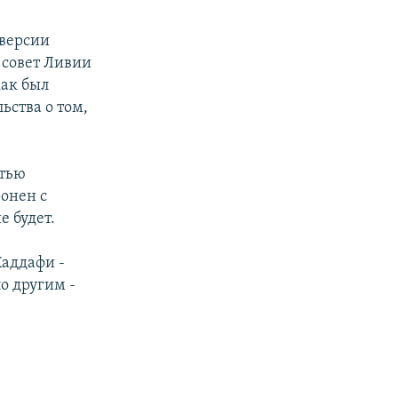
 версии
 совет Ливии
как был
ьства о том,
стью
ронен с
е будет.
Каддафи -
о другим -