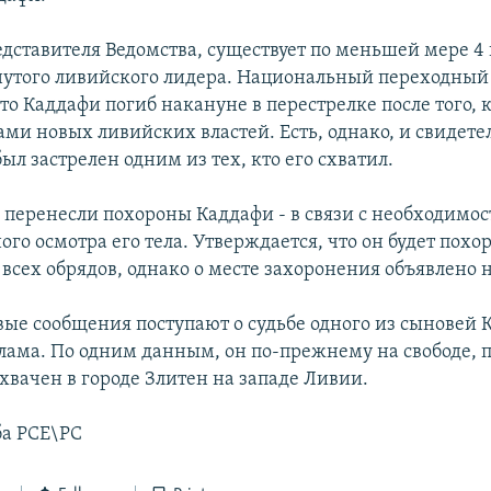
едставителя Ведомства, существует по меньшей мере 4
нутого ливийского лидера. Национальный переходный
то Каддафи погиб накануне в перестрелке после того, 
ми новых ливийских властей. Есть, однако, и свидетел
ыл застрелен одним из тех, кто его схватил.
 перенесли похороны Каддафи - в связи с необходимо
го осмотра его тела. Утверждается, что он будет похо
сех обрядов, однако о месте захоронения объявлено н
ые сообщения поступают о судьбе одного из сыновей 
лама. По одним данным, он по-прежнему на свободе, п
хвачен в городе Злитен на западе Ливии.
ба РСЕ\РС