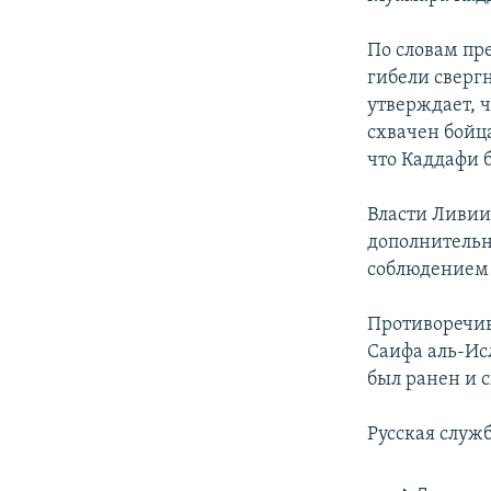
По словам пр
гибели сверг
утверждает, ч
схвачен бойца
что Каддафи б
Власти Ливии
дополнительно
соблюдением в
Противоречив
Саифа аль-Ис
был ранен и с
Русская служ