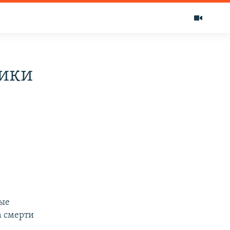
ики
ные
а смерти