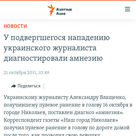
Доступность
ссылок
Вернуться
НОВОСТИ
к
ЦЕНТРАЛЬНАЯ АЗИЯ
У подвергшегося нападению
основному
НОВОСТИ
КАЗАХСТАН
содержанию
украинского журналиста
ВОЙНА В УКРАИНЕ
Вернутся
КЫРГЫЗСТАН
диагностировали амнезию
к
НА ДРУГИХ ЯЗЫКАХ
УЗБЕКИСТАН
главной
21 октября 2011, 10:49
ТАДЖИКИСТАН
ҚАЗАҚША
навигации
ПОДПИШИТЕСЬ НА НАС В СОЦСЕТЯХ
Вернутся
Поделиться
КЫРГЫЗЧА
к
Украинскому журналисту Александру Влащенко,
ЎЗБЕКЧА
поиску
получившему пулевое ранение в голову 16 октября в
ТОҶИКӢ
Все сайты РСЕ/РС
городе Николаев, поставлен диагноз «амнезия».
Корреспондент газеты «Наш город Николаев»
TÜRKMENÇE
получил пулевое ранение в голову по дороге домой
после того, как проводил свою девушку.