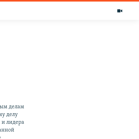
ным делам
му делу
 и лидера
ванной
е