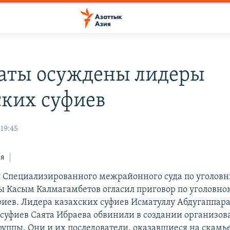
аты осуждены лидеры
ских суфиев
 19:45
ся
я Специализированного межрайонного суда по уголов
ы Касым Калмагамбетов огласил приговор по уголовно
фиев. Лидера казахских суфиев Исматуллу Абдугаппара
суфиев Саята Ибраева обвинили в создании организо
руппы. Они и их последователи, оказавшиеся на скамь