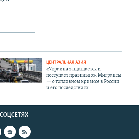
ЦЕНТРАЛЬНАЯ АЗИЯ
«Украина защищается и
поступает правильно». Мигранты
— о топливном кризисе в России
и его последствиях
 СОЦСЕТЯХ