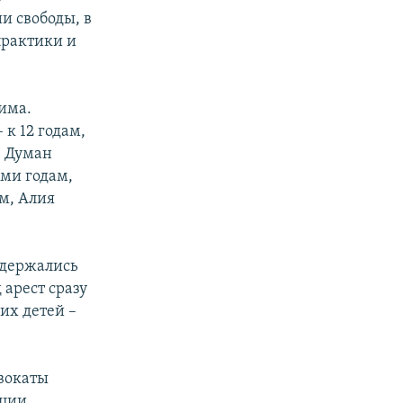
и свободы, в
практики и
има.
 к 12 годам,
, Думан
ьми годам,
м, Алия
одержались
арест сразу
их детей –
вокаты
нции