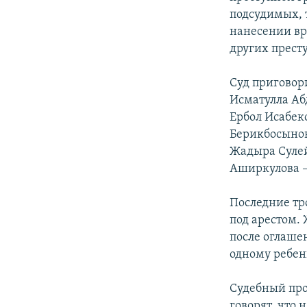
подсудимых, 
нанесении вр
других прест
Суд приговор
Исматулла Абд
Ербол Исабеко
Берикбосынов
Жадыра Сулей
Аширкулова –
Последние тр
под арестом.
после оглаше
одному ребенк
Судебный про
говорят, что