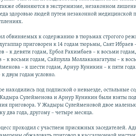
также обвиняются в экстремизме, незаконном лишени
еда здоровью людей путем незаконной медицинской 
уплениях.
ил обвиняемых к содержанию в тюрьмах строгого реж
угаппар приговорен к 14 годам тюрьмы, Саят Ибраев –
в – к девяти годам, Ербол Рахимбаев – к восьми годам
 – к восьми годам, Сайпулла Моллаканагатулы – к вос
менова – к шести годам, Арнур Куникин – к пяти года
 к двум годам условно.
ое находились под подпиской о невыезде, остальные с
 Жадыра Сулейменова и Арнур Куникин были взяты под 
ния приговора. У Жадыры Сулейменовой двое маленьк
у два года, другому – четыре месяца.
цесс проходил с участием присяжных заседателей. Ад
 намерены обжаловать приговор в кассационной инста