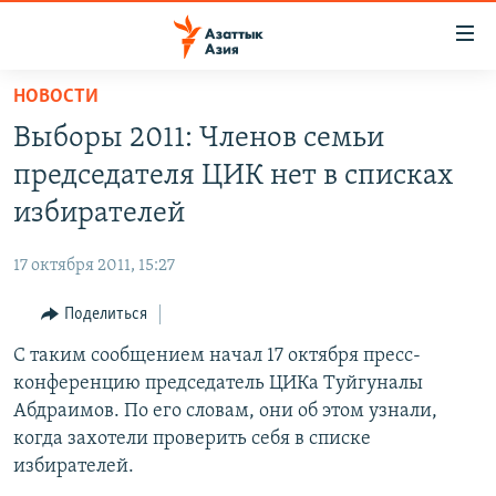
Доступность
ссылок
Вернуться
НОВОСТИ
к
ЦЕНТРАЛЬНАЯ АЗИЯ
Выборы 2011: Членов семьи
основному
НОВОСТИ
КАЗАХСТАН
содержанию
председателя ЦИК нет в списках
ВОЙНА В УКРАИНЕ
Вернутся
КЫРГЫЗСТАН
избирателей
к
НА ДРУГИХ ЯЗЫКАХ
УЗБЕКИСТАН
главной
17 октября 2011, 15:27
ТАДЖИКИСТАН
ҚАЗАҚША
навигации
ПОДПИШИТЕСЬ НА НАС В СОЦСЕТЯХ
Вернутся
Поделиться
КЫРГЫЗЧА
к
С таким сообщением начал 17 октября пресс-
ЎЗБЕКЧА
поиску
конференцию председатель ЦИКа Туйгуналы
ТОҶИКӢ
Все сайты РСЕ/РС
Абдраимов. По его словам, они об этом узнали,
когда захотели проверить себя в списке
TÜRKMENÇE
избирателей.