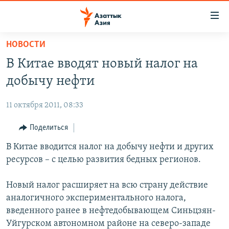
Доступность
ссылок
Вернуться
НОВОСТИ
к
ЦЕНТРАЛЬНАЯ АЗИЯ
В Китае вводят новый налог на
основному
НОВОСТИ
КАЗАХСТАН
содержанию
добычу нефти
ВОЙНА В УКРАИНЕ
Вернутся
КЫРГЫЗСТАН
к
11 октября 2011, 08:33
НА ДРУГИХ ЯЗЫКАХ
УЗБЕКИСТАН
главной
Поделиться
ТАДЖИКИСТАН
ҚАЗАҚША
навигации
ПОДПИШИТЕСЬ НА НАС В СОЦСЕТЯХ
Вернутся
В Китае вводится налог на добычу нефти и других
КЫРГЫЗЧА
к
ресурсов – с целью развития бедных регионов.
ЎЗБЕКЧА
поиску
ТОҶИКӢ
Все сайты РСЕ/РС
Новый налог расширяет на всю страну действие
аналогичного экспериментального налога,
TÜRKMENÇE
введенного ранее в нефтедобывающем Синьцзян-
Уйгурском автономном районе на северо-западе