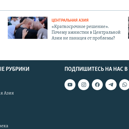
ЦЕНТРАЛЬНАЯ АЗИЯ
«Краткосрочное решение».
Почему амнистии в Центральной
Азии не панацея от проблемы?
Е РУБРИКИ
ПОДПИШИТЕСЬ НА НАС В
я Азия
века