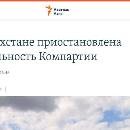
ахстане приостановлена
льность Компартии
06:46
ся