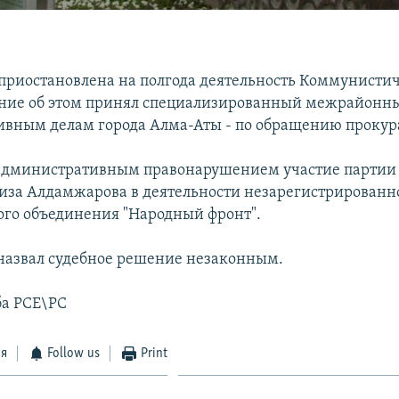
 приостановлена на полгода деятельность Коммунисти
ние об этом принял специализированный межрайонны
вным делам города Алма-Аты - по обращению прокур
административным правонарушением участие партии 
зиза Алдамжарова в деятельности незарегистрированн
го объединения "Народный фронт".
азвал судебное решение незаконным.
ба РСЕ\РС
ся
Follow us
Print