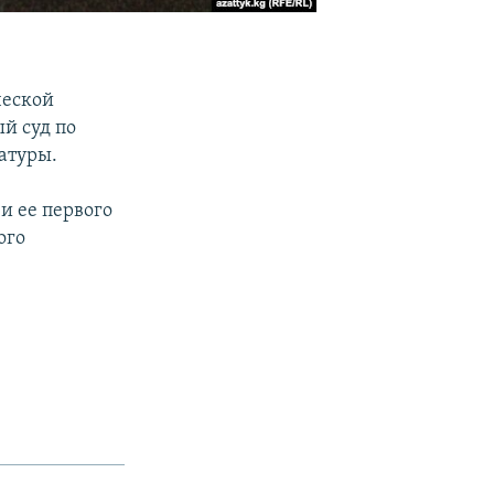
ческой
й суд по
атуры.
и ее первого
ого