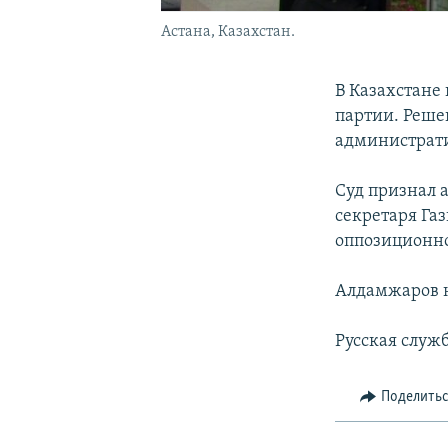
Астана, Казахстан.
В Казахстане
партии. Реше
администрати
Суд признал 
секретаря Га
оппозиционно
Алдамжаров н
Русская служ
Поделить