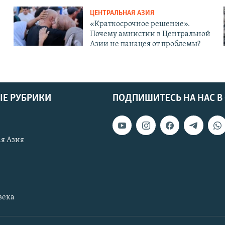
ЦЕНТРАЛЬНАЯ АЗИЯ
«Краткосрочное решение».
Почему амнистии в Центральной
Азии не панацея от проблемы?
Е РУБРИКИ
ПОДПИШИТЕСЬ НА НАС В
я Азия
века