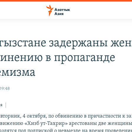
гызстане задержаны ж
винению в пропаганде
емизма
09:48
ся
 вторник, 4 октября, по обвинению в причастности к 
вижению «Хизб ут-Тахрир» арестованы две женщины
дятся под подпиской о невыезде на время проведени