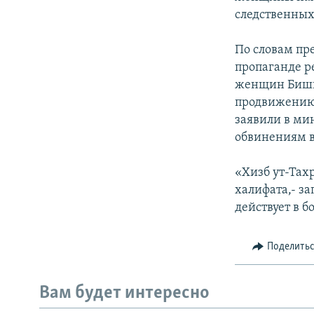
следственных
По словам пр
пропаганде р
женщин Бишке
продвижению 
заявили в ми
обвинениям в
«Хизб ут-Тах
халифата,- за
действует в 
Поделить
Вам будет интересно