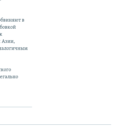
обвиняют в
рбовкой
к
 Азии,
аналогичным
ского
легально