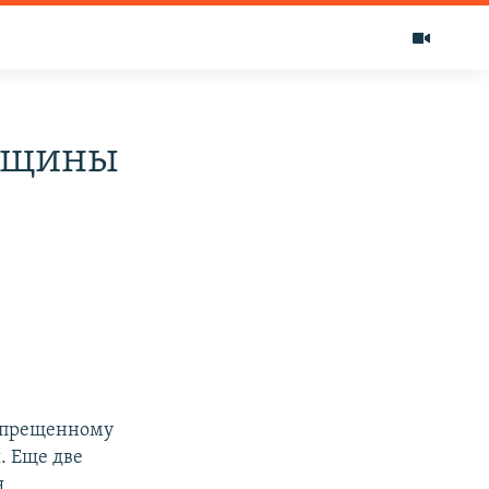
енщины
запрещенному
. Еще две
я