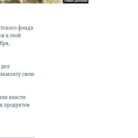
тского фонда
в в этой
бря,
 дел
льмонту свою
ли власти
х продуктов