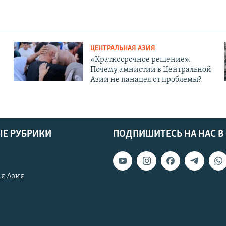
ЦЕНТРАЛЬНАЯ АЗИЯ
«Краткосрочное решение».
Почему амнистии в Центральной
Азии не панацея от проблемы?
Е РУБРИКИ
ПОДПИШИТЕСЬ НА НАС В
я Азия