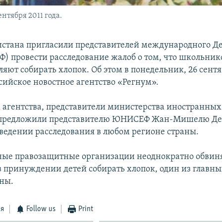
ентября 2011 года.
истана пригласили представителей международного Де
 провести расследование жалоб о том, что школьнико
ляют собирать хлопок. Об этом в понедельник, 26 сентя
сийское новостное агентство «Регнум».
 агентства, представители министерства иностранных
 предложили представителю ЮНИСЕФ Жан-Мишелю Де
ведении расследования в любом регионе страны.
ые правозащитные организации неоднократно обвиня
в принуждении детей собирать хлопок, один из главны
аны.
ся
Follow us
Print