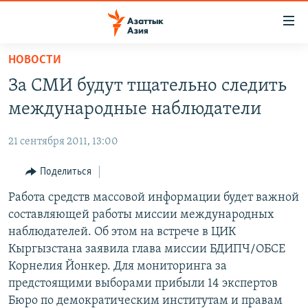
Доступность
ссылок
Вернуться
НОВОСТИ
к
ЦЕНТРАЛЬНАЯ АЗИЯ
За СМИ будут тщательно следить
основному
НОВОСТИ
КАЗАХСТАН
содержанию
международные наблюдатели
ВОЙНА В УКРАИНЕ
Вернутся
КЫРГЫЗСТАН
к
21 сентября 2011, 13:00
НА ДРУГИХ ЯЗЫКАХ
УЗБЕКИСТАН
главной
Поделиться
ТАДЖИКИСТАН
ҚАЗАҚША
навигации
ПОДПИШИТЕСЬ НА НАС В СОЦСЕТЯХ
Вернутся
Работа средств массовой информации будет важной
КЫРГЫЗЧА
к
составляющей работы миссии международных
ЎЗБЕКЧА
поиску
наблюдателей. Об этом на встрече в ЦИК
ТОҶИКӢ
Все сайты РСЕ/РС
Кыргызстана заявила глава миссии БДИПЧ/ОБСЕ
Корнелия Йонкер. Для мониторинга за
TÜRKMENÇE
предстоящими выборами прибыли 14 экспертов
Бюро по демократическим институтам и правам