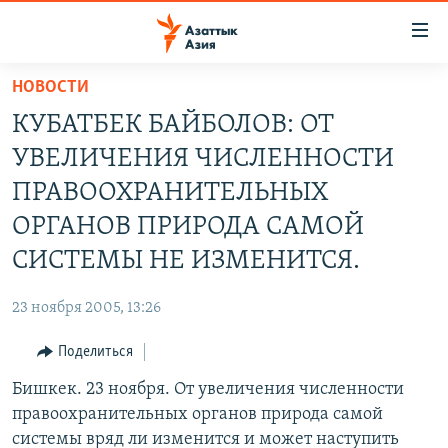
Доступность
ссылок
Вернуться
НОВОСТИ
к
ЦЕНТРАЛЬНАЯ АЗИЯ
КУБАТБЕК БАЙБОЛОВ: ОТ
основному
НОВОСТИ
КАЗАХСТАН
содержанию
УВЕЛИЧЕНИЯ ЧИСЛЕННОСТИ
ВОЙНА В УКРАИНЕ
Вернутся
КЫРГЫЗСТАН
ПРАВООХРАНИТЕЛЬНЫХ
к
НА ДРУГИХ ЯЗЫКАХ
УЗБЕКИСТАН
ОРГАНОВ ПРИРОДА САМОЙ
главной
ТАДЖИКИСТАН
ҚАЗАҚША
навигации
СИСТЕМЫ НЕ ИЗМЕНИТСЯ.
ПОДПИШИТЕСЬ НА НАС В СОЦСЕТЯХ
Вернутся
КЫРГЫЗЧА
к
23 ноября 2005, 13:26
ЎЗБЕКЧА
поиску
Поделиться
ТОҶИКӢ
Все сайты РСЕ/РС
Бишкек. 23 ноября. От увеличения численности
TÜRKMENÇE
правоохранительных органов природа самой
системы вряд ли изменится и может наступить