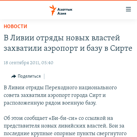
Доступность
ссылок
Вернуться
НОВОСТИ
к
ЦЕНТРАЛЬНАЯ АЗИЯ
В Ливии отряды новых властей
основному
НОВОСТИ
КАЗАХСТАН
содержанию
захватили аэропорт и базу в Сирте
ВОЙНА В УКРАИНЕ
Вернутся
КЫРГЫЗСТАН
к
18 сентября 2011, 05:40
НА ДРУГИХ ЯЗЫКАХ
УЗБЕКИСТАН
главной
Поделиться
ТАДЖИКИСТАН
ҚАЗАҚША
навигации
ПОДПИШИТЕСЬ НА НАС В СОЦСЕТЯХ
Вернутся
В Ливии отряды Переходного национального
КЫРГЫЗЧА
к
совета захватили аэропорт города Сирт и
ЎЗБЕКЧА
поиску
расположенную рядом военную базу.
ТОҶИКӢ
Все сайты РСЕ/РС
Об этом сообщает «Би-би-си» со ссылкой на
TÜRKMENÇE
представителя новых ливийских властей. Бои за
последние крупные опорные пункты свергнутого