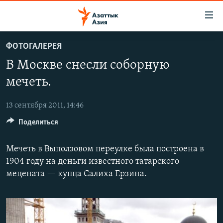
Доступность
ссылок
Вернуться
ФОТОГАЛЕРЕЯ
к
ЦЕНТРАЛЬНАЯ АЗИЯ
В Москве снесли соборную
основному
НОВОСТИ
КАЗАХСТАН
содержанию
мечеть.
ВОЙНА В УКРАИНЕ
Вернутся
КЫРГЫЗСТАН
к
13 сентября 2011, 14:46
НА ДРУГИХ ЯЗЫКАХ
УЗБЕКИСТАН
главной
Поделиться
ТАДЖИКИСТАН
ҚАЗАҚША
навигации
ПОДПИШИТЕСЬ НА НАС В СОЦСЕТЯХ
Вернутся
КЫРГЫЗЧА
Мечеть в Выползовом переулке была построена в
к
1904 году на деньги известного татарского
ЎЗБЕКЧА
поиску
мецената — купца Салиха Ерзина.
ТОҶИКӢ
Все сайты РСЕ/РС
TÜRKMENÇE