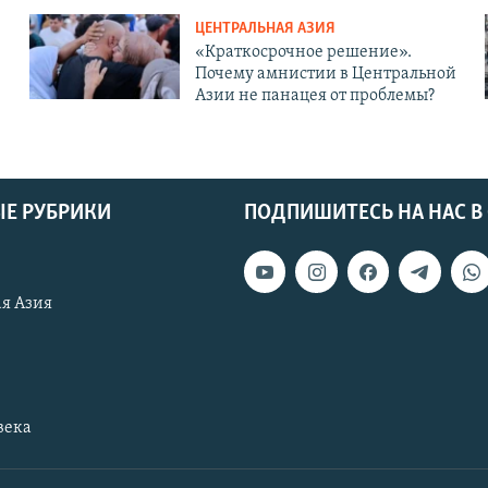
ЦЕНТРАЛЬНАЯ АЗИЯ
«Краткосрочное решение».
Почему амнистии в Центральной
Азии не панацея от проблемы?
Е РУБРИКИ
ПОДПИШИТЕСЬ НА НАС В
я Азия
века