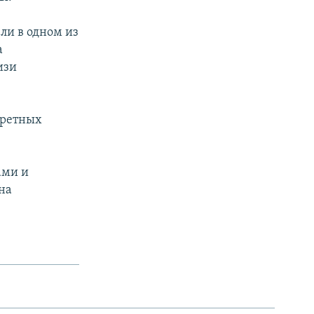
ели в одном из
а
изи
кретных
ами и
на