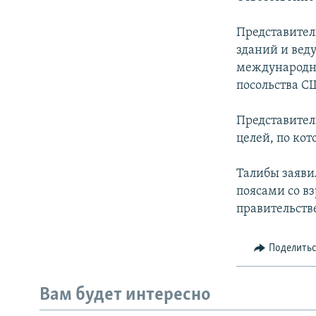
Представитель
зданий и веду
международн
посольства С
Представител
целей, по кот
Талибы заяви
поясами со в
правительств
Поделить
Вам будет интересно