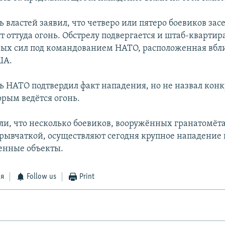
 властей заявил, что четверо или пятеро боевиков зас
т оттуда огонь. Обстрелу подвергается и штаб-квартир
ых сил под командованием НАТО, расположенная вбл
ША.
ь НАТО подтвердил факт нападения, но не назвал кон
орым ведётся огонь.
ли, что несколько боевиков, вооружённых гранатомёт
зрывчаткой, осуществляют сегодня крупное нападение 
енные объекты.
ся
Follow us
Print