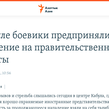
уле боевики предпринял
ение на правительствен
ты
, 10:56
ся
ывов и стрельба слышались сегодня в центре Кабула, г
я хорошо охраняемые иностранные представительства
сть за продолжающееся нападение взяли на себя талиб