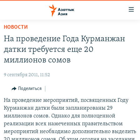
Доступность
ссылок
Вернуться
НОВОСТИ
к
ЦЕНТРАЛЬНАЯ АЗИЯ
На проведение Года Курманжан
основному
НОВОСТИ
КАЗАХСТАН
содержанию
датки требуется еще 20
ВОЙНА В УКРАИНЕ
Вернутся
КЫРГЫЗСТАН
миллионов сомов
к
НА ДРУГИХ ЯЗЫКАХ
УЗБЕКИСТАН
главной
9 сентября 2011, 11:52
ТАДЖИКИСТАН
ҚАЗАҚША
навигации
ПОДПИШИТЕСЬ НА НАС В СОЦСЕТЯХ
Вернутся
Поделиться
КЫРГЫЗЧА
к
На проведение мероприятий, посвященных Году
ЎЗБЕКЧА
поиску
Курманжан датки были запланированы 29
ТОҶИКӢ
Все сайты РСЕ/РС
миллионов сомов. Однако для полноценной
реализации всех намеченных правительством
TÜRKMENÇE
мероприятий необходимо дополнительно выделить
20 миллионов сомов. Об этом сегодня на заседании