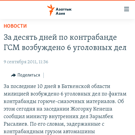
Доступность
ссылок
Вернуться
НОВОСТИ
к
ЦЕНТРАЛЬНАЯ АЗИЯ
За десять дней по контрабанде
основному
НОВОСТИ
КАЗАХСТАН
содержанию
ГСМ возбуждено 6 уголовных дел
ВОЙНА В УКРАИНЕ
Вернутся
КЫРГЫЗСТАН
к
9 сентября 2011, 11:36
НА ДРУГИХ ЯЗЫКАХ
УЗБЕКИСТАН
главной
Поделиться
ТАДЖИКИСТАН
ҚАЗАҚША
навигации
ПОДПИШИТЕСЬ НА НАС В СОЦСЕТЯХ
Вернутся
За последние 10 дней в Баткенской области
КЫРГЫЗЧА
к
милицией возбуждено 6 уголовных дел по фактам
ЎЗБЕКЧА
поиску
контрабанды горюче-смазочных материалов. Об
ТОҶИКӢ
Все сайты РСЕ/РС
этом сегодня на заседании Жогорку Кенеша
сообщил министр внутренних дел Зарылбек
TÜRKMENÇE
Рысалиев. По его словам, задержанные с
контрабандным грузом автомашины