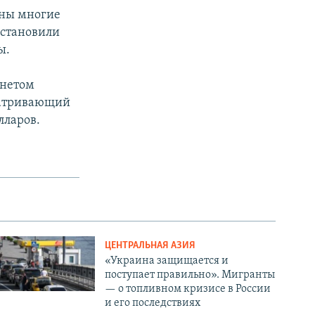
ены многие
остановили
ы.
инетом
матривающий
лларов.
ЦЕНТРАЛЬНАЯ АЗИЯ
«Украина защищается и
поступает правильно». Мигранты
— о топливном кризисе в России
и его последствиях