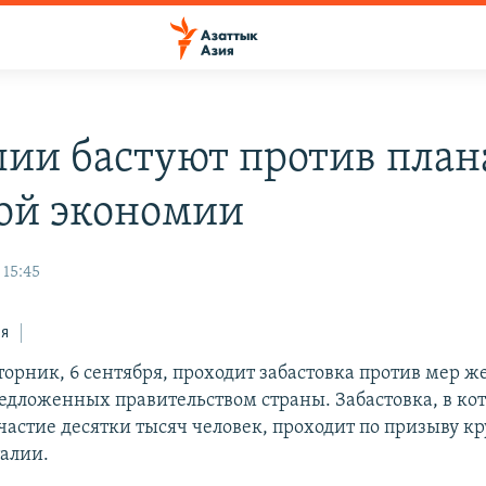
лии бастуют против план
ой экономии
 15:45
ся
торник, 6 сентября, проходит забастовка против мер ж
едложенных правительством страны. Забастовка, в ко
астие десятки тысяч человек, проходит по призыву к
алии.