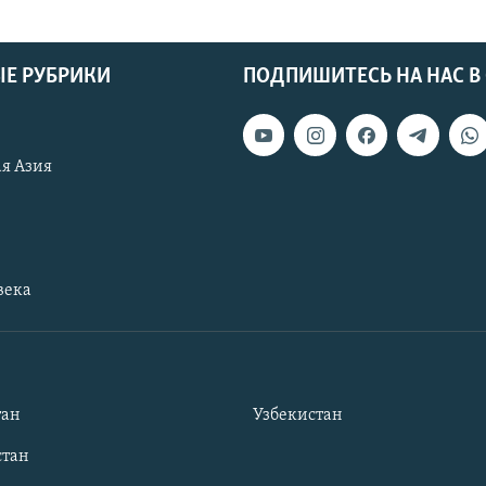
Е РУБРИКИ
ПОДПИШИТЕСЬ НА НАС В
я Азия
века
тан
Узбекистан
тан