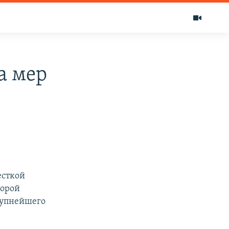
а мер
есткой
торой
рупнейшего