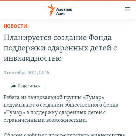
Доступность
ссылок
Вернуться
НОВОСТИ
к
ЦЕНТРАЛЬНАЯ АЗИЯ
Планируется создание Фонда
основному
НОВОСТИ
КАЗАХСТАН
содержанию
поддержки одаренных детей с
ВОЙНА В УКРАИНЕ
Вернутся
КЫРГЫЗСТАН
инвалидностью
к
НА ДРУГИХ ЯЗЫКАХ
УЗБЕКИСТАН
главной
3 сентября 2011, 12:45
ТАДЖИКИСТАН
ҚАЗАҚША
навигации
ПОДПИШИТЕСЬ НА НАС В СОЦСЕТЯХ
Вернутся
Поделиться
КЫРГЫЗЧА
к
Ребята из танцевальной группы «Тумар»
ЎЗБЕКЧА
поиску
подумывают о создании общественного фонда
ТОҶИКӢ
Все сайты РСЕ/РС
«Тумар» в поддержку одаренных детей с
ограниченными возможностями.
TÜRKMENÇE
Об этом сообщает пресс-секретарь министерства