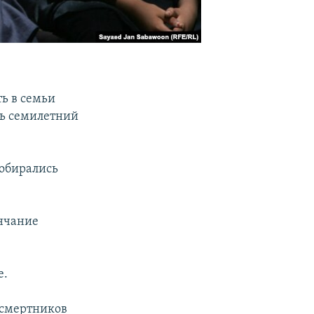
ь в семьи
ть семилетний
собирались
нчание
е.
 смертников