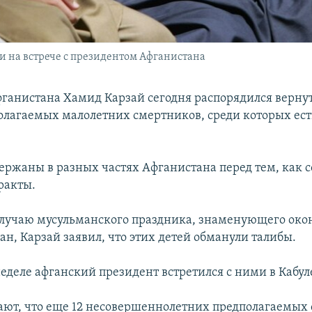
 на встрече с президентом Афганистана
ганистана Хамид Карзай сегодня распорядился вернут
олагаемых малолетних смертников, среди которых ес
ержаны в разных частях Афганистана перед тем, как 
ракты.
случаю мусульманского праздника, знаменующего око
н, Карзай заявил, что этих детей обманули талибы.
еделе афганский президент встретился с ними в Кабул
ают, что еще 12 несовершеннолетних предполагаемых