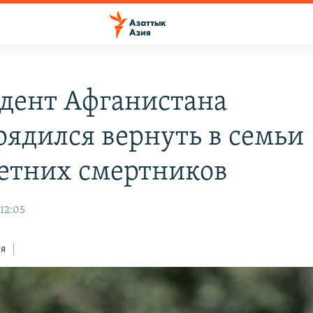
дент Афганистана
рядился вернуть в семьи
етних смертников
 12:05
ся