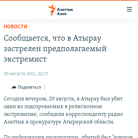
Доступность
ссылок
Вернуться
НОВОСТИ
к
ЦЕНТРАЛЬНАЯ АЗИЯ
Сообщается, что в Атырау
основному
НОВОСТИ
КАЗАХСТАН
содержанию
застрелен предполагаемый
ВОЙНА В УКРАИНЕ
Вернутся
КЫРГЫЗСТАН
экстремист
к
НА ДРУГИХ ЯЗЫКАХ
УЗБЕКИСТАН
главной
29 августа 2011, 22:17
ТАДЖИКИСТАН
ҚАЗАҚША
навигации
ПОДПИШИТЕСЬ НА НАС В СОЦСЕТЯХ
Вернутся
Поделиться
КЫРГЫЗЧА
к
Сегодня вечером, 29 августа, в Атырау был убит
ЎЗБЕКЧА
поиску
один из подозреваемых в религиозном
ТОҶИКӢ
Все сайты РСЕ/РС
экстремизме, сообщили корреспонденту радио
Азаттык в прокуратуре Атырауской области.
TÜRKMENÇE
По информации прокуратуры, убитый был "членом