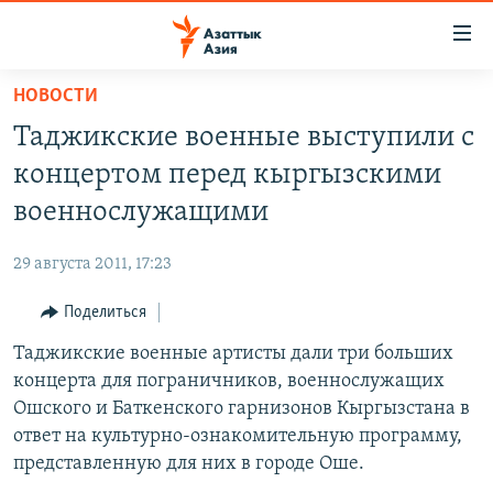
Доступность
ссылок
Вернуться
НОВОСТИ
к
ЦЕНТРАЛЬНАЯ АЗИЯ
Таджикские военные выступили с
основному
НОВОСТИ
КАЗАХСТАН
содержанию
концертом перед кыргызскими
ВОЙНА В УКРАИНЕ
Вернутся
КЫРГЫЗСТАН
военнослужащими
к
НА ДРУГИХ ЯЗЫКАХ
УЗБЕКИСТАН
главной
29 августа 2011, 17:23
ТАДЖИКИСТАН
ҚАЗАҚША
навигации
ПОДПИШИТЕСЬ НА НАС В СОЦСЕТЯХ
Вернутся
Поделиться
КЫРГЫЗЧА
к
Таджикские военные артисты дали три больших
ЎЗБЕКЧА
поиску
концерта для пограничников, военнослужащих
ТОҶИКӢ
Все сайты РСЕ/РС
Ошского и Баткенского гарнизонов Кыргызстана в
ответ на культурно-ознакомительную программу,
TÜRKMENÇE
представленную для них в городе Оше.