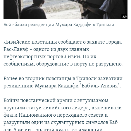
Бой вблизи резиденции Мумара Каддафи в Триполи
Ливийские повстанцы сообщают о захвате города
Рас-Лануф – одного из двух главных
нефтеэкспортных портов Ливии. По их
сообщениям, оборудование в порту не разрушено.
Ранее во вторник повстанцы в Триполи захватили
резиденцию Муамара Каддафи "Баб аль-Азизия".
Бойцы повстанческой армии с энтузиазмом
крушили статуи ливийского лидера, вывешивали
флаги Национального переходного совета и
разрушили один из скульптурных символов Баб
аль-Азизии – золотой кулак, сжимающий