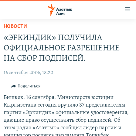
Доступность
ссылок
Вернуться
НОВОСТИ
к
ЦЕНТРАЛЬНАЯ АЗИЯ
«ЭРКИНДИК» ПОЛУЧИЛА
основному
НОВОСТИ
КАЗАХСТАН
содержанию
ОФИЦИАЛЬНОЕ РАЗРЕШЕНИЕ
ВОЙНА В УКРАИНЕ
Вернутся
КЫРГЫЗСТАН
НА СБОР ПОДПИСЕЙ.
к
НА ДРУГИХ ЯЗЫКАХ
УЗБЕКИСТАН
главной
16 сентября 2005, 18:20
ТАДЖИКИСТАН
ҚАЗАҚША
навигации
ПОДПИШИТЕСЬ НА НАС В СОЦСЕТЯХ
Вернутся
Поделиться
КЫРГЫЗЧА
к
Бишкек. 16 сентября. Министерств юстиции
ЎЗБЕКЧА
поиску
Кыргызстана сегодня вручило 37 представителям
ТОҶИКӢ
Все сайты РСЕ/РС
партии «Эркиндик» официальные удостоверения,
дающие право осуществлять сбор подписей. Об
TÜRKMENÇE
этом радио «Азаттык» сообщил лидер партии и
инициатор роспуска парламента Топчубек