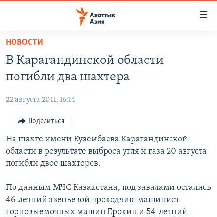
Доступность
ссылок
Вернуться
НОВОСТИ
к
ЦЕНТРАЛЬНАЯ АЗИЯ
В Карагандинской области
основному
НОВОСТИ
КАЗАХСТАН
содержанию
погибли два шахтера
ВОЙНА В УКРАИНЕ
Вернутся
КЫРГЫЗСТАН
к
22 августа 2011, 16:14
НА ДРУГИХ ЯЗЫКАХ
УЗБЕКИСТАН
главной
Поделиться
ТАДЖИКИСТАН
ҚАЗАҚША
навигации
ПОДПИШИТЕСЬ НА НАС В СОЦСЕТЯХ
Вернутся
На шахте имени Кузембаева Карагандинской
КЫРГЫЗЧА
к
области в результате выброса угля и газа 20 августа
ЎЗБЕКЧА
поиску
погибли двое шахтеров.
ТОҶИКӢ
Все сайты РСЕ/РС
По данным МЧС Казахстана, под завалами остались
TÜRKMENÇE
46-летний звеньевой проходчик-машинист
горновыемочных машин Ерохин и 54-летний