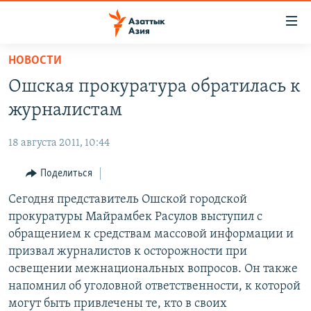
Доступность
ссылок
Вернуться
НОВОСТИ
к
ЦЕНТРАЛЬНАЯ АЗИЯ
Ошская прокуратура обратилась к
основному
НОВОСТИ
КАЗАХСТАН
содержанию
журналистам
ВОЙНА В УКРАИНЕ
Вернутся
КЫРГЫЗСТАН
к
18 августа 2011, 10:44
НА ДРУГИХ ЯЗЫКАХ
УЗБЕКИСТАН
главной
Поделиться
ТАДЖИКИСТАН
ҚАЗАҚША
навигации
ПОДПИШИТЕСЬ НА НАС В СОЦСЕТЯХ
Вернутся
Сегодня представитель Ошской городской
КЫРГЫЗЧА
к
прокуратуры Майрамбек Расулов выступил с
ЎЗБЕКЧА
поиску
обращением к средствам массовой информации и
ТОҶИКӢ
Все сайты РСЕ/РС
призвал журналистов к осторожности при
освещении межнациональных вопросов. Он также
TÜRKMENÇE
напомнил об уголовной ответственности, к которой
могут быть привлечены те, кто в своих