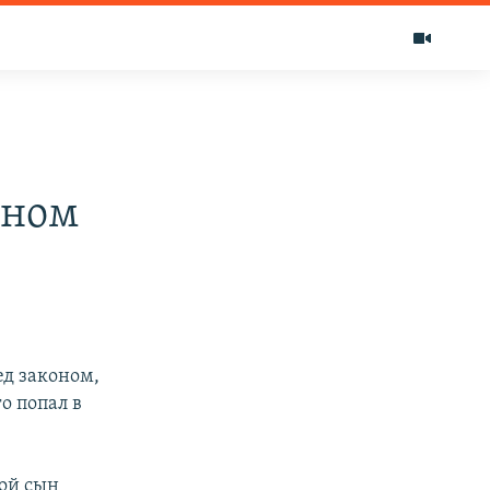
оном
ед законом,
о попал в
мой сын