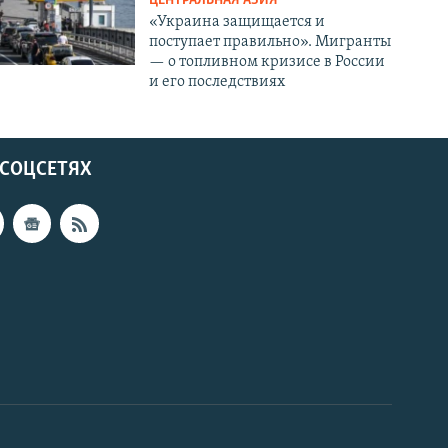
ЦЕНТРАЛЬНАЯ АЗИЯ
«Украина защищается и
поступает правильно». Мигранты
— о топливном кризисе в России
и его последствиях
 СОЦСЕТЯХ