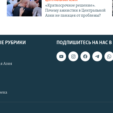
ЦЕНТРАЛЬНАЯ АЗИЯ
«Краткосрочное решение».
Почему амнистии в Центральной
Азии не панацея от проблемы?
Е РУБРИКИ
ПОДПИШИТЕСЬ НА НАС В
я Азия
века