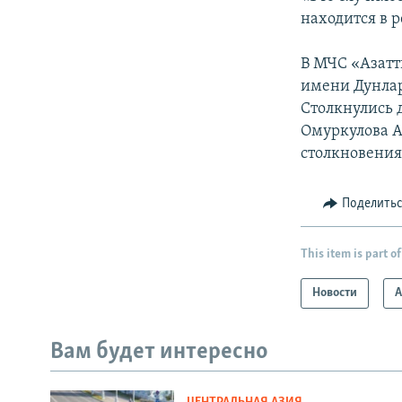
находится в 
В МЧС «Азатты
имени Дунлар
Столкнулись д
Омуркулова Аз
столкновения 
Поделить
This item is part of
Новости
А
Вам будет интересно