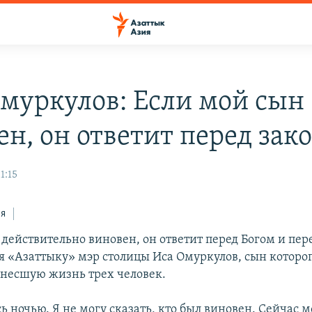
муркулов: Если мой сын
ен, он ответит перед зак
11:15
ся
 действительно виновен, он ответит перед Богом и пер
ня «Азаттыку» мэр столицы Иса Омуркулов, сын которог
унесшую жизнь трех человек.
ь ночью. Я не могу сказать, кто был виновен. Сейчас 