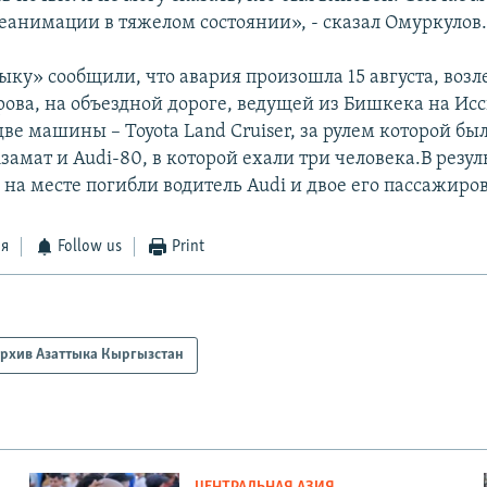
реанимации в тяжелом состоянии», - сказал Омуркулов
ку» сообщили, что авария произошла 15 августа, возл
ова, на объездной дороге, ведущей из Бишкека на Исс
ве машины – Toyota Land Cruiser, за рулем которой бы
амат и Audi-80, в которой ехали три человека.В резул
на месте погибли водитель Audi и двое его пассажиров
ся
Follow us
Print
рхив Азаттыка Кыргызстан