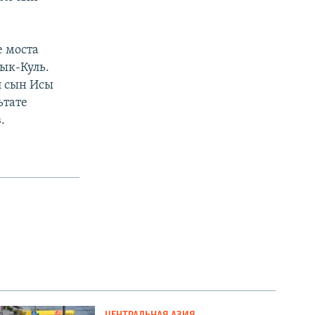
.
е моста
ык-Куль.
л сын Исы
ьтате
.