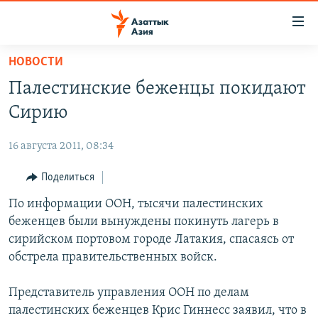
Доступность
ссылок
Вернуться
НОВОСТИ
к
ЦЕНТРАЛЬНАЯ АЗИЯ
Палестинские беженцы покидают
основному
НОВОСТИ
КАЗАХСТАН
содержанию
Сирию
ВОЙНА В УКРАИНЕ
Вернутся
КЫРГЫЗСТАН
к
16 августа 2011, 08:34
НА ДРУГИХ ЯЗЫКАХ
УЗБЕКИСТАН
главной
Поделиться
ТАДЖИКИСТАН
ҚАЗАҚША
навигации
ПОДПИШИТЕСЬ НА НАС В СОЦСЕТЯХ
Вернутся
По информации ООН, тысячи палестинских
КЫРГЫЗЧА
к
беженцев были вынуждены покинуть лагерь в
ЎЗБЕКЧА
поиску
сирийском портовом городе Латакия, спасаясь от
ТОҶИКӢ
Все сайты РСЕ/РС
обстрела правительственных войск.
TÜRKMENÇE
Представитель управления ООН по делам
палестинских беженцев Крис Гиннесс заявил, что в