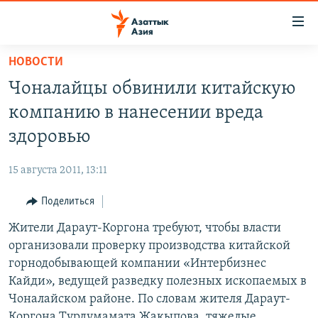
Доступность
ссылок
Вернуться
НОВОСТИ
к
ЦЕНТРАЛЬНАЯ АЗИЯ
Чоналайцы обвинили китайскую
основному
НОВОСТИ
КАЗАХСТАН
содержанию
компанию в нанесении вреда
ВОЙНА В УКРАИНЕ
Вернутся
КЫРГЫЗСТАН
здоровью
к
НА ДРУГИХ ЯЗЫКАХ
УЗБЕКИСТАН
главной
15 августа 2011, 13:11
ТАДЖИКИСТАН
ҚАЗАҚША
навигации
ПОДПИШИТЕСЬ НА НАС В СОЦСЕТЯХ
Вернутся
Поделиться
КЫРГЫЗЧА
к
Жители Дараут-Коргона требуют, чтобы власти
ЎЗБЕКЧА
поиску
организовали проверку производства китайской
ТОҶИКӢ
Все сайты РСЕ/РС
горнодобывающей компании «Интербизнес
Кайди», ведущей разведку полезных ископаемых в
TÜRKMENÇE
Чоналайском районе. По словам жителя Дараут-
Коргона Турдумамата Жакыпова, тяжелые