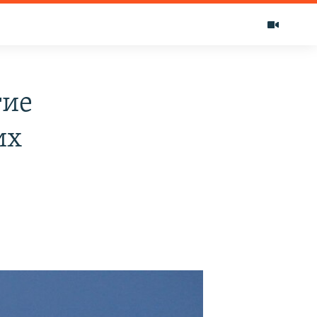
тие
их