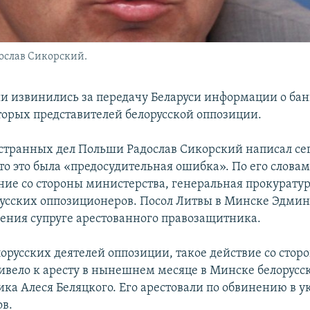
ослав Сикорский.
и извинились за передачу Беларуси информации о ба
орых представителей белорусской оппозиции.
транных дел Польши Радослав Сикорский написал сег
то это была «предосудительная ошибка». По его словам
ие со стороны министерства, генеральная прокурату
усских оппозиционеров. Посол Литвы в Минске Эдмин
ения супруге арестованного правозащитника.
лорусских деятелей оппозиции, такое действие со сто
ивело к аресту в нынешнем месяце в Минске белорусс
ка Алеся Беляцкого. Его арестовали по обвинению в у
ов.