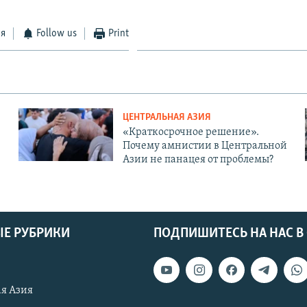
ся
Follow us
Print
ЦЕНТРАЛЬНАЯ АЗИЯ
«Краткосрочное решение».
Почему амнистии в Центральной
Азии не панацея от проблемы?
Е РУБРИКИ
ПОДПИШИТЕСЬ НА НАС В
я Азия