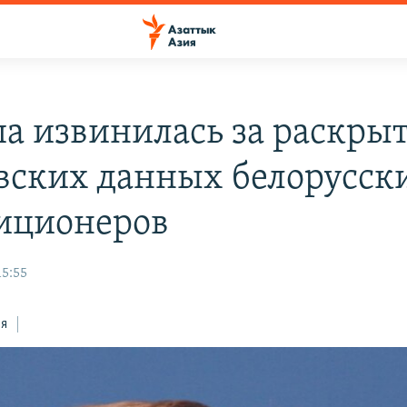
а извинилась за раскры
вских данных белорусск
иционеров
15:55
ся