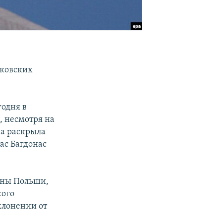
нковских
одня в
, несмотря на
ра раскрыла
ас Багдонас
роны Польши,
кого
клонении от