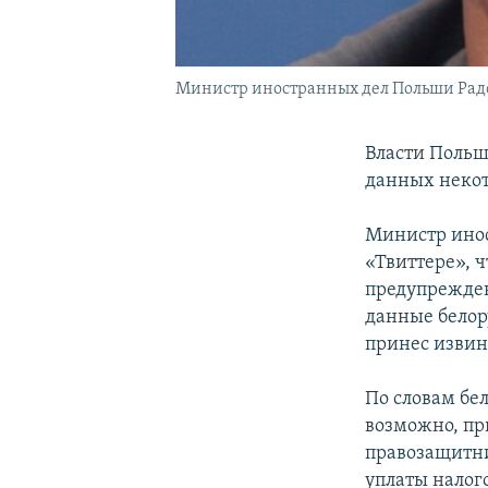
Министр иностранных дел Польши Рад
Власти Польш
данных некот
Министр инос
«Твиттере», ч
предупрежден
данные белор
принес извин
По словам бе
возможно, пр
правозащитни
уплаты налог