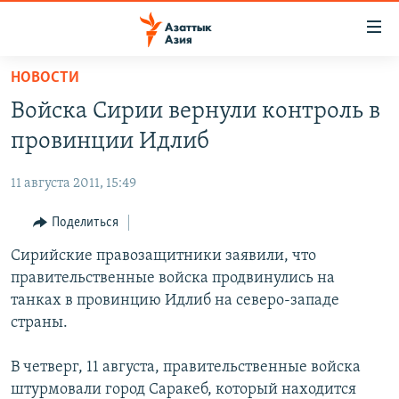
Доступность
ссылок
Вернуться
НОВОСТИ
к
ЦЕНТРАЛЬНАЯ АЗИЯ
Войска Сирии вернули контроль в
основному
НОВОСТИ
КАЗАХСТАН
содержанию
провинции Идлиб
ВОЙНА В УКРАИНЕ
Вернутся
КЫРГЫЗСТАН
к
11 августа 2011, 15:49
НА ДРУГИХ ЯЗЫКАХ
УЗБЕКИСТАН
главной
Поделиться
ТАДЖИКИСТАН
ҚАЗАҚША
навигации
ПОДПИШИТЕСЬ НА НАС В СОЦСЕТЯХ
Вернутся
Сирийские правозащитники заявили, что
КЫРГЫЗЧА
к
правительственные войска продвинулись на
ЎЗБЕКЧА
поиску
танках в провинцию Идлиб на северо-западе
ТОҶИКӢ
Все сайты РСЕ/РС
страны.
TÜRKMENÇE
В четверг, 11 августа, правительственные войска
штурмовали город Саракеб, который находится