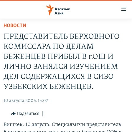
Доступность
ссылок
Вернуться
НОВОСТИ
к
ЦЕНТРАЛЬНАЯ АЗИЯ
ПРЕДСТАВИТЕЛЬ ВЕРХОВНОГО
основному
НОВОСТИ
КАЗАХСТАН
содержанию
КОМИССАРА ПО ДЕЛАМ
ВОЙНА В УКРАИНЕ
Вернутся
КЫРГЫЗСТАН
БЕЖЕНЦЕВ ПРИБЫЛ В г.ОШ И
к
НА ДРУГИХ ЯЗЫКАХ
УЗБЕКИСТАН
ЛИЧНО ЗАНЯЛСЯ ИЗУЧЕНИЕМ
главной
ТАДЖИКИСТАН
ҚАЗАҚША
навигации
ДЕЛ СОДЕРЖАЩИХСЯ В СИЗО
ПОДПИШИТЕСЬ НА НАС В СОЦСЕТЯХ
Вернутся
КЫРГЫЗЧА
УЗБЕКСКИХ БЕЖЕНЦЕВ.
к
ЎЗБЕКЧА
поиску
10 августа 2005, 15:07
ТОҶИКӢ
Все сайты РСЕ/РС
Поделиться
TÜRKMENÇE
Бишкек. 10 августа. Специальный представитель