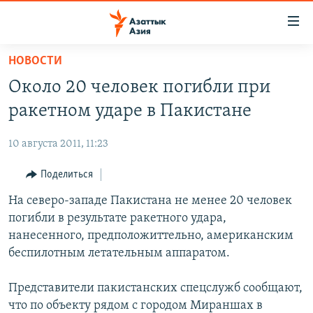
Доступность
ссылок
Вернуться
НОВОСТИ
к
ЦЕНТРАЛЬНАЯ АЗИЯ
Около 20 человек погибли при
основному
НОВОСТИ
КАЗАХСТАН
содержанию
ракетном ударе в Пакистане
ВОЙНА В УКРАИНЕ
Вернутся
КЫРГЫЗСТАН
к
10 августа 2011, 11:23
НА ДРУГИХ ЯЗЫКАХ
УЗБЕКИСТАН
главной
Поделиться
ТАДЖИКИСТАН
ҚАЗАҚША
навигации
ПОДПИШИТЕСЬ НА НАС В СОЦСЕТЯХ
Вернутся
На северо-западе Пакистана не менее 20 человек
КЫРГЫЗЧА
к
погибли в результате ракетного удара,
ЎЗБЕКЧА
поиску
нанесенного, предположиттельно, американским
ТОҶИКӢ
Все сайты РСЕ/РС
беспилотным летательным аппаратом.
TÜRKMENÇE
Представители пакистанских спецслужб сообщают,
что по объекту рядом с городом Мираншах в