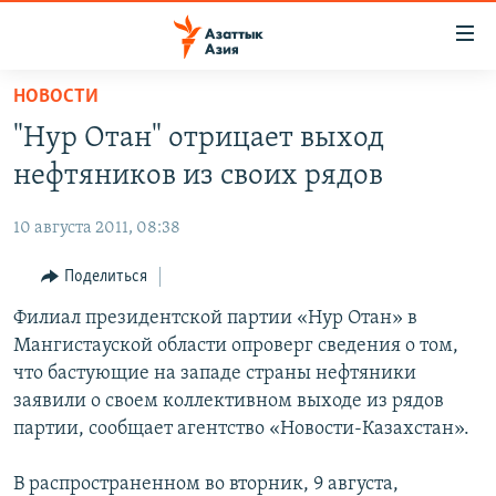
Доступность
ссылок
Вернуться
НОВОСТИ
к
ЦЕНТРАЛЬНАЯ АЗИЯ
"Нур Отан" отрицает выход
основному
НОВОСТИ
КАЗАХСТАН
содержанию
нефтяников из своих рядов
ВОЙНА В УКРАИНЕ
Вернутся
КЫРГЫЗСТАН
к
10 августа 2011, 08:38
НА ДРУГИХ ЯЗЫКАХ
УЗБЕКИСТАН
главной
Поделиться
ТАДЖИКИСТАН
ҚАЗАҚША
навигации
ПОДПИШИТЕСЬ НА НАС В СОЦСЕТЯХ
Вернутся
Филиал президентской партии «Нур Отан» в
КЫРГЫЗЧА
к
Мангистауской области опроверг сведения о том,
ЎЗБЕКЧА
поиску
что бастующие на западе страны нефтяники
ТОҶИКӢ
Все сайты РСЕ/РС
заявили о своем коллективном выходе из рядов
партии, сообщает агентство «Новости-Казахстан».
TÜRKMENÇE
В распространенном во вторник, 9 августа,