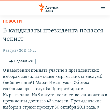
Доступность
ссылок
Вернуться
НОВОСТИ
к
ЦЕНТРАЛЬНАЯ АЗИЯ
В кандидаты президента подался
основному
НОВОСТИ
КАЗАХСТАН
содержанию
чекист
ВОЙНА В УКРАИНЕ
Вернутся
КЫРГЫЗСТАН
к
9 августа 2011, 16:25
НА ДРУГИХ ЯЗЫКАХ
УЗБЕКИСТАН
главной
Поделиться
ТАДЖИКИСТАН
ҚАЗАҚША
навигации
ПОДПИШИТЕСЬ НА НАС В СОЦСЕТЯХ
Вернутся
О намерении принять участие в президентских
КЫРГЫЗЧА
к
выборах заявил замглавы кыргызских спецслужб
ЎЗБЕКЧА
поиску
(действующий) Марат Иманкулов. Об этом
ТОҶИКӢ
Все сайты РСЕ/РС
сообщила пресс-служба Центризбиркома
Кыргызстана. На 9 августа количество кандидатов в
TÜRKMENÇE
президенты достигло 43 человек. Президентские
выборы в стране пройдут 30 октября 2011 года, а