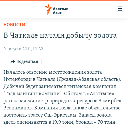
Доступность
ссылок
Вернуться
НОВОСТИ
к
ЦЕНТРАЛЬНАЯ АЗИЯ
В Чаткале начали добычу золота
основному
НОВОСТИ
КАЗАХСТАН
содержанию
9 августа 2011, 10:32
ВОЙНА В УКРАИНЕ
Вернутся
КЫРГЫЗСТАН
к
НА ДРУГИХ ЯЗЫКАХ
УЗБЕКИСТАН
Поделиться
главной
ТАДЖИКИСТАН
ҚАЗАҚША
Началось освоение месторождения золота
навигации
ПОДПИШИТЕСЬ НА НАС В СОЦСЕТЯХ
Ичтенберди в Чаткале (Джалал-Абадская область).
Вернутся
КЫРГЫЗЧА
Добычей будет заниматься китайская компания
к
ЎЗБЕКЧА
"Голд майнинг компани". Об этом в «Азаттыке»
поиску
рассказал министр природных ресурсов Замирбек
ТОҶИКӢ
Все сайты РСЕ/РС
Эсенаманов. Компания взяла также обязательство
TÜRKMENÇE
построить трассу Ош-Эркечтам. Запасы золота
здесь оцениваются в 19,9 тонн, бронзы – 70 тонн.