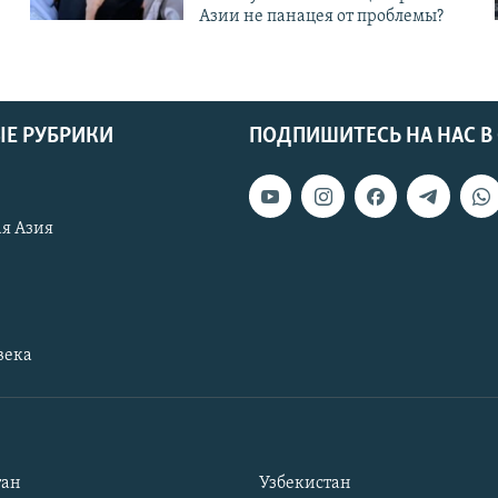
Азии не панацея от проблемы?
Е РУБРИКИ
ПОДПИШИТЕСЬ НА НАС В
я Азия
века
тан
Узбекистан