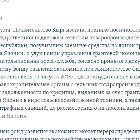
12:52
ся
густа. Правительство Кыргызстана приняло постановле
ударственной поддержки сельским товаропроизводит
еспублики, получившим заемные средства по линии г
а Японии, и улучшении управления грантовой помощь
вительственная пресс-служба, согласно принятого док
ному фонду развития экономики при министерстве фи
иостановить с 1 августа 2005 года принудительное взы
равоохранительные органы с сельских товаропроизвод
 задолженности по кредитам, выданных за счет грант
а Японии в виде сельскохозяйственной техники, а так
трафных санкций, до рассмотрения о их пролонгации
ом Японии.
ный фонд развития экономики может перераспределят
ю заемщиками сельскохозяйственную технику, други