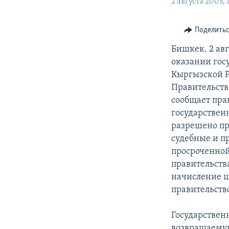
2 августа 2005, 
Поделить
Бишкек. 2 ав
оказании гос
Кыргызской Р
Правительств
сообщает пра
государствен
разрешено пр
судебные и п
просроченной
правительств
начисление ш
правительств
Государствен
возвращаему