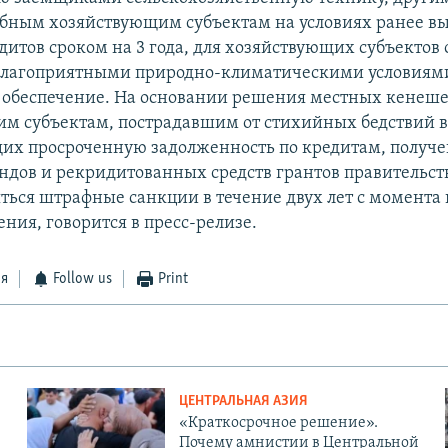
бным хозяйствующим субъектам на условиях ранее 
дитов сроком на 3 года, для хозяйствующих субъектов
благоприятными природно-климатическими условиями 
е обеспечение. На основании решения местных кенеше
м субъектам, пострадавшим от стихийных бедствий в
их просроченную задолженность по кредитам, получе
ндов и рекридитованных средств грантов правительст
яться штрафные санкции в течение двух лет с момента
ния, говорится в пресс-релизе.
ся
Follow us
Print
ЦЕНТРАЛЬНАЯ АЗИЯ
«Краткосрочное решение».
Почему амнистии в Центральной