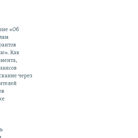
ние «Об
елям
рантов
ю». Как
умента,
нансов
скание через
ителей
ов
же
ь
м