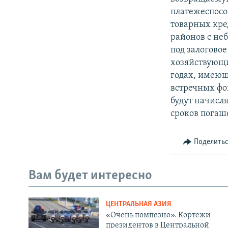
платежеспосо
товарных кре
районов с не
под залогово
хозяйствующи
годах, имеющ
встречных фо
будут начисл
сроков погаше
Поделить
Вам будет интересно
ЦЕНТРАЛЬНАЯ АЗИЯ
«Очень помпезно». Кортежи
президентов в Центральной