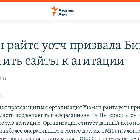
 райтс уотч призвала Б
тить сайты к агитации
3:11
ся
я правозащитная организация Хюман райтс уотч при
ласти предоставить информационным Интернет агент
борую агитацию. Организация считает данный источн
наиболее оперативным и менее других СМИ ангажир
 международная организация – ОБСЕ – поддержала ре