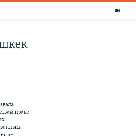
ишкек
звала
ствам право
ик
ованным.
шение