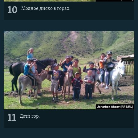
10
Модное диско в горах.
11
Дети гор.