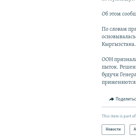
Об этом сооб
По словам пр
основывалась
Кыргызстана
ООН признала
пыток. Решен
будучи Генер
применяются 
Поделить
This item is part of
Новости
А