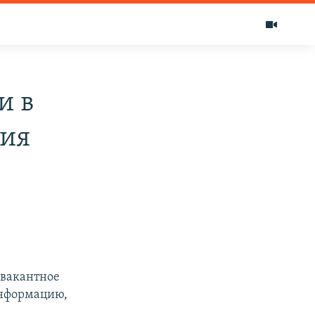
и в
ния
 вакантное
информацию,