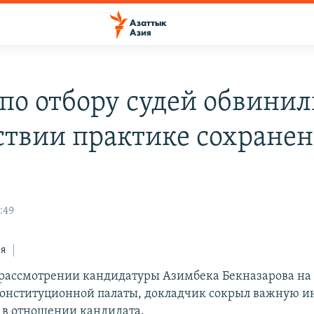
 по отбору судей обвинил
ствии практике сохране
к
:49
ся
 рассмотрении кандидатуры Азимбека Бекназарова на
Конституционной палаты, докладчик сокрыл важную 
в отношении кандидата.