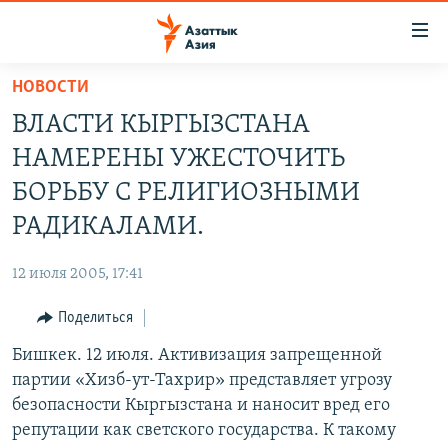
Доступность
ссылок
Вернуться
НОВОСТИ
к
ЦЕНТРАЛЬНАЯ АЗИЯ
ВЛАСТИ КЫРГЫЗСТАНА
основному
НОВОСТИ
КАЗАХСТАН
содержанию
НАМЕРЕНЫ УЖЕСТОЧИТЬ
ВОЙНА В УКРАИНЕ
Вернутся
КЫРГЫЗСТАН
БОРЬБУ С РЕЛИГИОЗНЫМИ
к
НА ДРУГИХ ЯЗЫКАХ
УЗБЕКИСТАН
РАДИКАЛАМИ.
главной
ТАДЖИКИСТАН
ҚАЗАҚША
навигации
ПОДПИШИТЕСЬ НА НАС В СОЦСЕТЯХ
12 июля 2005, 17:41
Вернутся
КЫРГЫЗЧА
к
Поделиться
ЎЗБЕКЧА
поиску
Бишкек. 12 июля. Активизация запрещенной
ТОҶИКӢ
Все сайты РСЕ/РС
партии «Хизб-ут-Тахрир» представляет угрозу
TÜRKMENÇE
безопасности Кыргызстана и наносит вред его
репутации как светского государства. К такому