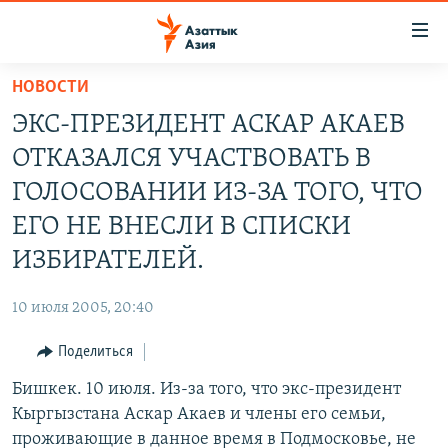
Доступность
ссылок
Вернуться
НОВОСТИ
к
ЦЕНТРАЛЬНАЯ АЗИЯ
ЭКС-ПРЕЗИДЕНТ АСКАР АКАЕВ
основному
НОВОСТИ
КАЗАХСТАН
содержанию
ОТКАЗАЛСЯ УЧАСТВОВАТЬ В
ВОЙНА В УКРАИНЕ
Вернутся
КЫРГЫЗСТАН
ГОЛОСОВАНИИ ИЗ-ЗА ТОГО, ЧТО
к
НА ДРУГИХ ЯЗЫКАХ
УЗБЕКИСТАН
ЕГО НЕ ВНЕСЛИ В СПИСКИ
главной
ТАДЖИКИСТАН
ҚАЗАҚША
навигации
ИЗБИРАТЕЛЕЙ.
ПОДПИШИТЕСЬ НА НАС В СОЦСЕТЯХ
Вернутся
КЫРГЫЗЧА
к
10 июля 2005, 20:40
ЎЗБЕКЧА
поиску
Поделиться
ТОҶИКӢ
Все сайты РСЕ/РС
Бишкек. 10 июля. Из-за того, что экс-президент
TÜRKMENÇE
Кыргызстана Аскар Акаев и члены его семьи,
проживающие в данное время в Подмосковье, не