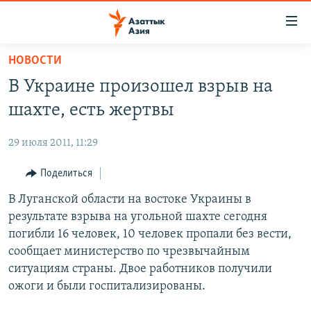
Доступность
ссылок
Вернуться
НОВОСТИ
к
ЦЕНТРАЛЬНАЯ АЗИЯ
В Украине произошел взрыв на
основному
НОВОСТИ
КАЗАХСТАН
содержанию
шахте, есть жертвы
ВОЙНА В УКРАИНЕ
Вернутся
КЫРГЫЗСТАН
к
29 июля 2011, 11:29
НА ДРУГИХ ЯЗЫКАХ
УЗБЕКИСТАН
главной
Поделиться
ТАДЖИКИСТАН
ҚАЗАҚША
навигации
ПОДПИШИТЕСЬ НА НАС В СОЦСЕТЯХ
Вернутся
В Луганской области на востоке Украины в
КЫРГЫЗЧА
к
результате взрыва на угольной шахте сегодня
ЎЗБЕКЧА
поиску
погибли 16 человек, 10 человек пропали без вести,
ТОҶИКӢ
Все сайты РСЕ/РС
сообщает министерство по чрезвычайным
ситуациям страны. Двое работников получили
TÜRKMENÇE
ожоги и были госпитализированы.